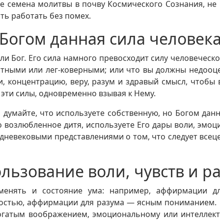
ые семена молитвы в почву Космического Сознания, не 
ть работать без помех.
Богом данная сила человек
ли Бог. Его сила намного превосходит силу человеческо
ртными или лег-коверными; или что вы должны недооце
ли, концентрацию, веру, разум и здравый смысл, чтобы 
 эти силы, одновременно взывая к Нему.
думайте, что используете собственную, но Богом данн
его возлюбленное дитя, используете Его дары воли, эмо
дневековыми представлениями о том, что следует всеце
льзование воли, чувств и р
зменять и состояние ума: например, аффирмации д
стью, аффирмации для разума — ясным пониманием. 
огатым воображением, эмоциональному или интеллект