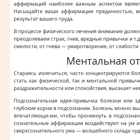
аффирмаций наиболее важным аспектом являет
Насыщайте ваши аффирмации преданностью, вол
результат вашего труда.
В процессе физического лечения внимание должно
преодолеваем страх, гнев, вредные привычки и т.
смелости, от гнева — умиротворение, от слабости
Ментальная от
Стараясь излечиться, часто концентрируются бо
стать как физической, так и ментальной привыч
раздражительности или спокойствия, высекает нев
Подсознательная идея-привычка болезни или з
глубокие корни в подсознании. Болезнь можно вы
впечатляющи-ми, чтобы проникнуть в подсознани
сознательные аффирмации воздействуют на ум и 
сверхсознательного ума — волшебного склада чуд