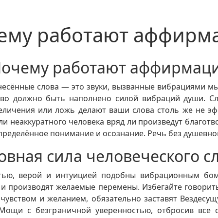
ему работают аффирм
очему работают аффирмац
знесённые слова — это звуки, вызванные вибрациями 
во должно быть наполнено силой вибраций души. Сл
величения или ложь делают ваши слова столь же не 
ли неаккуратного человека вряд ли произведут благот
определённое понимание и осознание. Речь без душевно
овная сила человеческого с
стью, верой и интуицией подобны вибрационным бом
 и производят желаемые перемены. Избегайте говорить
чувством и желанием, обязательно заставят Вездесу
Мощи с безграничной уверенностью, отбросив все 