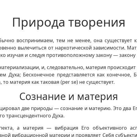
Природа творения
бычно воспринимаем, тем не менее, она существует 
венно вылечиться от наркотической зависимости. Мат
ько изучая и следуя противоположному закону — закону
материализации, и, следовательно, материя происходит
м Духа; Бесконечное представляется как конечное, Б
то материя как таковая (per se) не существует.
Сознание и материя
ецировал две природы — сознание и материю. Это два Е
го трансцендентного Духа.
пекта, а материя — вибрация Его объективного аспе
ой вибрационной материи и проявляет Себя субъектив