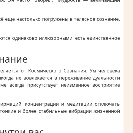
ния. Он часто говорил: "Мудрость — величайший
сё ещё настолько погружены в телесное сознание,
ляются одинаково иллюзорными, есть единственное
знание
еляется от Космического Сознания. Ум человека
когда не вовлекается в переживание дуальности
Уме всегда присутствует неизменное восприятие
фирмаций, концентрации и медитации отключать
 тонкие и более стабильные вибрации жизненной
нутри вас