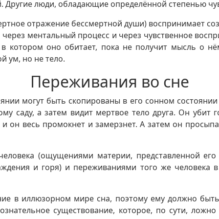
. Другие люди, обладающие определённой степенью чув
смертное отражение бессмертной души) воспринимает со
, через ментальный процесс и через чувственное воспри
 в котором оно обитает, пока не получит мысль о нё
 ум, но не тело.
Переживания во сне
янии могут быть скопированы в его сонном состоянии с
му саду, а затем видит мертвое тело друга. Он убит го
, и он весь промокнет и замерзнет. А затем он просы
еловека (ощущениями материи, представленной его т
аждения и горя) и переживаниями того же человека 
ние в иллюзорном мире сна, поэтому ему должно быть 
сознательное существование, которое, по сути, ложно 