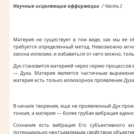
Научные исцеляющие аффирмации
/
Часть I
Материя не существует в том виде, как мы ее о
требуется определенный метод. Невозможно мгно
закона иллюзии, и избавиться от него можно, тол
Дух становится материей через серию процессов 
— Духа. Материя является частичным выражение
материя есть только иллюзорное проявление Духа, 
В начале творения, еще не проявленный Дух про
тонкая, а материя — более грубая вибрация едино
Сознание есть вибрация Его субъективного ас
потенциально неотъемлемым свойством объективн