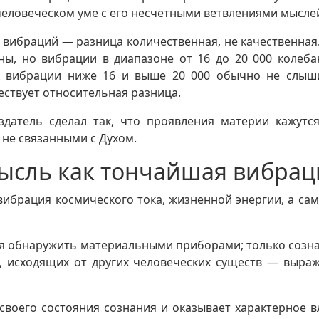
человеческом уме с его несчётными ветвлениями мыслей
е вибраций — разница количественная, не качественна
ы, но вибрации в диапазоне от 16 до 20 000 колеба
 А вибрации ниже 16 и выше 20 000 обычно не слыш
твует относительная разница.
оздатель сделал так, что проявления материи кажут
 не связанными с Духом.
ысль как тончайшая вибрац
вибрация космического тока, жизненной энергии, а са
ьзя обнаружить материальными приборами; только созн
исходящих от других человеческих существ — выраже
воего состояния сознания и оказывает характерное в