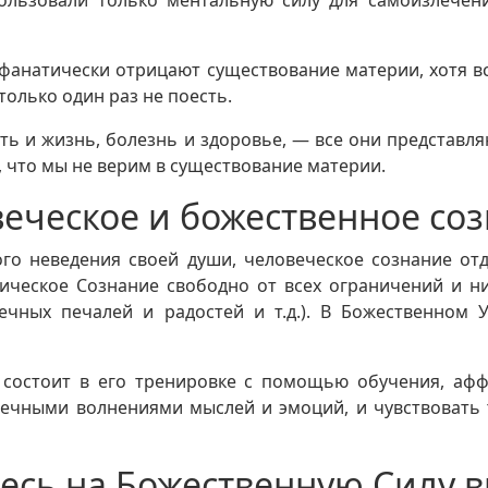
спользовали только ментальную силу для самоизлече
е, фанатически отрицают существование материи, хотя в
только один раз не поесть.
рть и жизнь, болезнь и здоровье, — все они представ
, что мы не верим в существование материи.
еческое и божественное со
го неведения своей души, человеческое сознание отд
ческое Сознание свободно от всех ограничений и ни
ечных печалей и радостей и т.д.). В Божественном 
 состоит в его тренировке с помощью обучения, аф
онечными волнениями мыслей и эмоций, и чувствовать
есь на Божественную Силу в