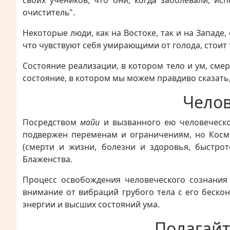
своих учеников, что они, когда заболевали, и
очиститель".
Некоторые люди, как на Востоке, так и на Запад
что чувствуют себя умирающими от голода, стоит 
Состояние реализации, в котором тело и ум, сме
состояние, в котором мы можем правдиво сказать
Челов
Посредством
майи
и вызванного ею человеческо
подвержен переменам и ограничениям, но Косми
(смерти и жизни, болезни и здоровья, быстрот
Блаженства.
Процесс освобождения человеческого сознания
внимание от вибраций грубого тела с его беск
энергии и высших состояний ума.
Полагайт