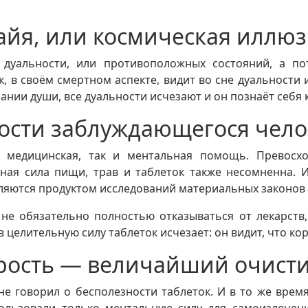
йя, или космическая иллю
дуальности, или противоположных состояний, а по
, в своём смертном аспекте, видит во сне дуальности и
нании души, все дуальности исчезают и он познаёт себя
ости заблуждающегося чело
 медицинская, так и ментальная помощь. Превосх
ная сила пищи, трав и таблеток также несомненна. 
вляются продуктом исследований материальных законов 
 не обязательно полностью отказываться от лекарств
целительную силу таблеток исчезает: он видит, что кор
рость — величайший очисти
 говорил о бесполезности таблеток. И в то же время