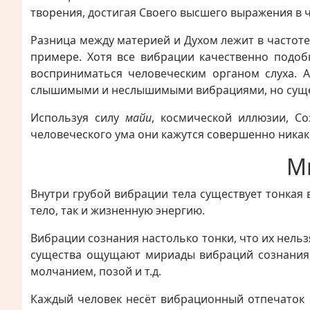
творения, достигая Своего высшего выражения в 
Разница между материей и Духом лежит в частот
примере. Хотя все вибрации качественно подобн
восприниматься человеческим органом слуха.
слышимыми и неслышимыми вибрациями, но сущес
Используя силу
майи
, космической иллюзии, С
человеческого ума они кажутся совершенно никак
М
Внутри грубой вибрации тела существует тонкая 
тело, так и жизненную энергию.
Вибрации сознания настолько тонки, что их нел
существа ощущают мириады вибраций сознания, 
молчанием, позой и т.д.
Каждый человек несёт вибрационный отпечаток с