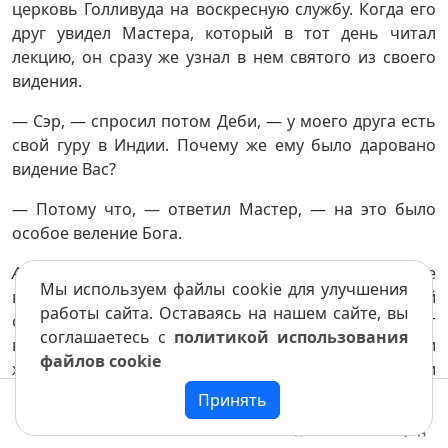
церковь Голливуда на воскресную службу. Когда его
друг увидел Мастера, который в тот день читал
лекцию, он сразу же узнал в нем святого из своего
видения.
— Сэр, — спросил потом Деби, — у моего друга есть
свой гуру в Индии. Почему же ему было даровано
видение Вас?
— Потому что, — ответил Мастер, — на это было
особое веление Бога.
Аватар
, в отличие от большинства святых, которые
Мы используем файлы cookie для улучшения
все еще заняты завоеванием собственной
работы сайта. Оставаясь на нашем сайте, вы
окончательной свободы от спиралей
майи
, может
соглашаетесь с
политикой использования
выглядеть привлекательно человечным и
файлов cookie
жизнеутверждающим. Однако в своей человечности
он предлагает человечеству новый взгляд на то, что
Принять
на самом деле означает в духовном смысле быть
Меню
Книга
Назад
Вперед
человеком. Люди обычно отождествляют свою