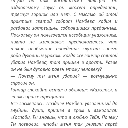
стуча по ним костяшками пальцев. По
издаваемому звуку он может определить,
треснул горшок или нет. С мыслью об этой
практике святой собрат Намдева ходил и
раздавал затрещины собравшимся преданным.
Поскольку он пользовался всеобщим уважением,
никто не жаловался; предполагалось, что
такое необычное поведение служит своего
рода духовным уроком. Когда же гончар-святой
ударил Намдева, тот пришел в ярость. Разве
он не был духовно равен этому человеку?
— Почему ты меня ударил? — возмущенно
спросил он.
Гончар спокойно встал и объявил: «Кажется, в
этом горшке трещина!»
Все засмеялись. Позднее Намдев, уязвленный до
глубины души, пришел в храм и взмолился:
«Господи, Ты знаешь, что я люблю Тебя. Почему
Ты позволил, чтобы меня так унизили перед