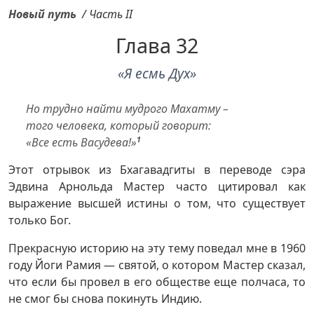
Новый путь
/
Часть II
Глава 32
«Я есмь Дух»
Но трудно найти мудрого Махатму –
того человека, который говорит:
«Все есть Васудева!»
1
Э
тот отрывок из Бхагавадгиты в переводе сэра
Эдвина Арнольда Мастер часто цитировал как
выражение высшей истины о том, что существует
только Бог.
Прекрасную историю на эту тему поведал мне в 1960
году Йоги Рамия — святой, о котором Мастер сказал,
что если бы провел в его обществе еще полчаса, то
не смог бы снова покинуть Индию.