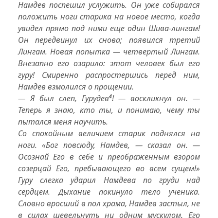
Намдев поспешил услужить. Он уже собирался
положить ноги старика на новое место, когда
увидел прямо под ними еще один
Шива-лингам
!
Он передвинул их снова; появился третий
Лингам
. Новая попытка — четвертый
Лингам
.
Внезапно его озарило: этот человек был его
гуру! Смиренно распростершись перед ним,
Намдев взмолился о прощении.
— Я был слеп, Гурудев
4
! — воскликнул он. —
Теперь я знаю, кто ты, и понимаю, чему ты
пытался меня научить.
Со спокойным величием старик поднялся на
ноги. «Бог повсюду, Намдев, — сказал он. —
Осознай Его в себе и преображенным взором
созерцай Его, пребывающего во всем сущем!»
Гуру слегка ударил Намдева по груди над
сердцем. Дыхание покинуло тело ученика.
Словно вросший в пол храма, Намдев застыл, не
в силах шевельнуть ни одним мускулом. Его