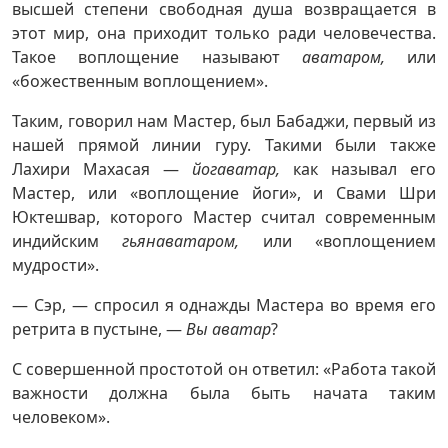
высшей степени свободная душа возвращается в
этот мир, она приходит только ради человечества.
Такое воплощение называют
аватаром,
или
«божественным воплощением».
Таким, говорил нам Мастер, был Бабаджи, первый из
нашей прямой линии гуру. Такими были также
Лахири Махасая —
йогаватар,
как называл его
Мастер, или «воплощение йоги», и Свами Шри
Юктешвар, которого Мастер считал современным
индийским
гьянаватаром,
или «воплощением
мудрости».
— Сэр, — спросил я однажды Мастера во время его
ретрита в пустыне, —
Вы
аватар
?
С совершенной простотой он ответил: «Работа такой
важности должна была быть начата таким
человеком».