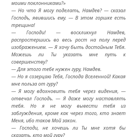
моими поклонниками?»
— Но что
Я
могу поделать, Намдев? — сказал
Господь, явившись ему. — В этом горшке
есть
трещина!
— Господи! — воскликнул Намдев,
распростершись во весь рост на полу перед
изображением. — Я хочу быть достойным Тебя.
Можешь ли Ты указать мне путь к
совершенству?
— Для этого тебе нужен гуру, Намдев.
— Но я созерцаю
Тебя
, Господа Вселенной! Какая
мне польза от гуру?
— Я могу вдохновить тебя через видения, —
отвечал Господь. — Я даже могу наставлять
тебя. Но я не могу вывести тебя из
заблуждения, кроме как через того, кто знает
Меня, ибо таков Мой закон.
— Господи, не хочешь ли Ты мне хотя бы
сказать, кто мой гуру?