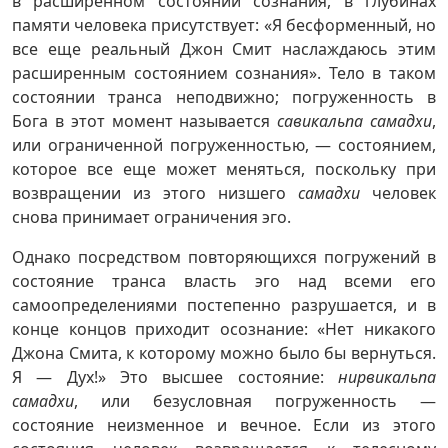
в расширенном состоянии сознания, в глубинах
памяти человека присутствует: «Я бесформенный, но
все еще реальный Джон Смит наслаждаюсь этим
расширенным состоянием сознания». Тело в таком
состоянии транса неподвижно; погруженность в
Бога в этот момент называется
савикальпа самадхи
,
или ограниченной погруженностью, — состоянием,
которое все еще может меняться, поскольку при
возвращении из этого низшего
самадхи
человек
снова принимает ограничения эго.
Однако посредством повторяющихся погружений в
состояние транса власть эго над всеми его
самоопределениями постепенно разрушается, и в
конце концов приходит осознание: «Нет никакого
Джона Смита, к которому можно было бы вернуться.
Я — Дух!» Это высшее состояние:
нирвикальпа
самадхи
, или безусловная погруженность —
состояние неизменное и вечное. Если из этого