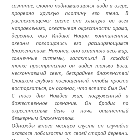
сознание, словно поднимающаяся вода в озере,
прорвало хрупкую плотину его тела. В
растекающемся свете оно хлынуло во всех
направлениях, охватывая окрестности храма,
деревню, всю Индию! Нации, континенты,
океаны поглощались его расширяющимся
блаженством. Наконец, оно охватило весь мир,
солнечные системы, галактики! В каждой
точке пространства он видел только Бога:
нескончаемый свет, бескрайнее блаженство!
Слишком глубоко поглощенный, чтобы просто
восторгаться, он осознал, что все это был
Он!
С того дня Намдев жил, погруженный в
божественное сознание. Он бродил по
окрестностям день и ночь, опьяненный
безмерным блаженством.
Однажды много месяцев спустя он случайно
оказался поблизости от своей старой деревни.