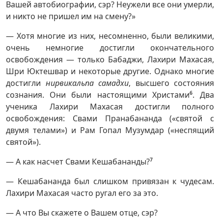
Вашей автобиографии, сэр? Неужели все они умерли,
и никто не пришел им на смену?»
— Хотя многие из них, несомненно, были великими,
очень немногие достигли окончательного
освобождения — только Бабаджи, Лахири Махасая,
Шри Юктешвар и некоторые другие. Однако многие
достигли
нирвикальпа самадхи
, высшего состояния
сознания. Они были настоящими Христами
6
. Два
ученика Лахири Махасая достигли полного
освобождения: Свами Пранабананда («святой с
двумя телами») и Рам Гопал Музумдар («неспящий
святой»).
— А как насчет Свами Кешабананды?
7
— Кешабананда был слишком привязан к чудесам.
Лахири Махасая часто ругал его за это.
— А что Вы скажете о Вашем отце, сэр?