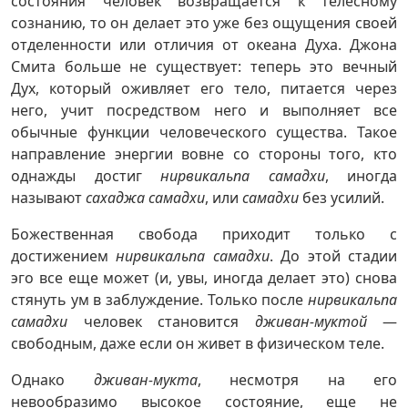
состояния человек возвращается к телесному
сознанию, то он делает это уже без ощущения своей
отделенности или отличия от океана Духа. Джона
Смита больше не существует: теперь это вечный
Дух, который оживляет его тело, питается через
него, учит посредством него и выполняет все
обычные функции человеческого существа. Такое
направление энергии вовне со стороны того, кто
однажды достиг
нирвикальпа самадхи
, иногда
называют
сахаджа самадхи
, или
самадхи
без усилий.
Божественная свобода приходит только с
достижением
нирвикальпа самадхи
. До этой стадии
эго все еще может (и, увы, иногда делает это) снова
стянуть ум в заблуждение. Только после
нирвикальпа
самадхи
человек становится
дживан-муктой
—
свободным, даже если он живет в физическом теле.
Однако
дживан-мукта
, несмотря на его
невообразимо высокое состояние, еще не