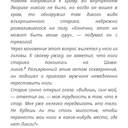
Намдев направился к храму. Во внутреннем
дворике никого не было, но когда он вошел в
храм, то обнаружил там дикого вида
взъерошенного старика, небрежно
развалившегося на полу. «Конечно,
этот
не
может быть моим гуру», — подумал он с
тревогой.
Через мгновение этот вопрос вылетел у него из
головы. К своему ужасу, он заметил, что ноги
старика покоились на
Шива-
линге.
3
Разъяренный этим актом осквернения,
он подошел и приказал мужчине немедленно
переставить ноги.
Старик сонно открыл глаза. «Видишь, сын мой,
— ответил он, — моя трудность в том, что я
стар. Мне уже нелегко передвигать это тело.
Не будешь ли ты столь милостив, чтобы
перенести мои ноги в какое-нибудь место, где
нет
Линги
?»