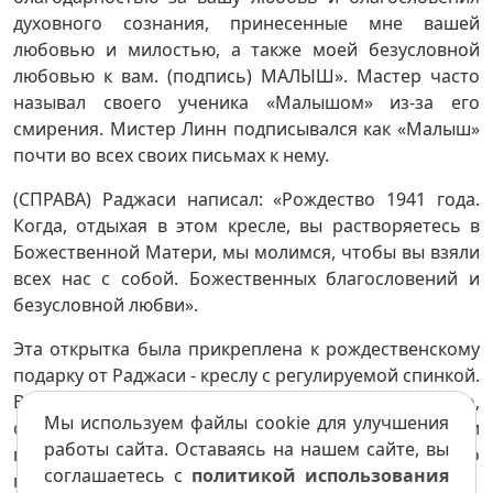
духовного сознания, принесенные мне вашей
любовью и милостью, а также моей безусловной
любовью к вам. (подпись) МАЛЫШ». Мастер часто
называл своего ученика «Малышом» из-за его
смирения. Мистер Линн подписывался как «Малыш»
почти во всех своих письмах к нему.
(СПРАВА) Раджаси написал: «Рождество 1941 года.
Когда, отдыхая в этом кресле, вы растворяетесь в
Божественной Матери, мы молимся, чтобы вы взяли
всех нас с собой. Божественных благословений и
безусловной любви».
Эта открытка была прикреплена к рождественскому
подарку от Раджаси - креслу с регулируемой спинкой.
Время от времени Мастер садился в кресло,
Мы используем файлы cookie для улучшения
окутанный покоем самадхи (сверхсознания). Ученики
работы сайта. Оставаясь на нашем сайте, вы
вокруг него с благоговением осознавали, что в его
соглашаетесь с
политикой использования
присутствии льется поток благословений.