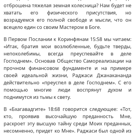
отброшена тяжелая земная колесница? Нам будет не
хватать его физического присутствия, но
возрадуемся его полной свободе и мысли, что он
всецело един со своим Мастером в Боге.
В Первом Послании к Коринфянам 15:58 мы читаем:
«Итак, братия мои возлюбленные, будьте тверды,
непоколебимы, всегда преуспевайте в деле
Господнем». Основав Общество Самореализации на
прочном финансовом фундаменте и на примере
своей идеальной жизни, Раджаси Джанакананда
действительно «преуспел в деле Господнем». С его
помощью многие люди воспрянут духом и
поднимутся из тьмы к свету.
В «Бхагавадгите» 18:68 говорится следующее: «Тот,
кто, проявив высочайшую преданность Мне,
раскроет эту высшую тайну среди Моих преданных,
несомненно, придет ко Мне». Раджаси был одной из