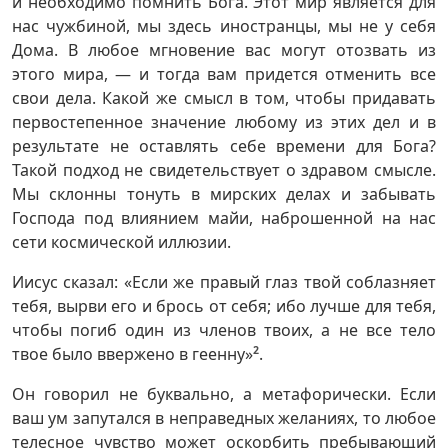
и необходимо помнить Бога. Этот мир является для
нас чужбиной, мы здесь иностранцы, мы не у себя
Дома. В любое мгновение вас могут отозвать из
этого мира, — и тогда вам придется отменить все
свои дела. Какой же смысл в том, чтобы придавать
первостепенное значение любому из этих дел и в
результате не оставлять себе времени для Бога?
Такой подход не свидетельствует о здравом смысле.
Мы склонны тонуть в мирских делах и забывать
Господа под влиянием майи, наброшенной на нас
сети космической иллюзии.
Иисус сказал: «Если же правый глаз твой соблазняет
тебя, вырви его и брось от себя; ибо лучше для тебя,
чтобы погиб один из членов твоих, а не все тело
твое было ввержено в геенну»
2
.
Он говорил не буквально, а метафорически. Если
ваш ум запутался в неправедных желаниях, то любое
телесное чувство может оскорбить пребывающий