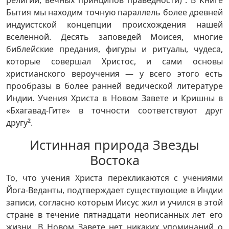
религии, вечных принципов праведности)
. В Книге
Бытия мы находим точную параллель более древней
индуистской концепции происхождения нашей
вселенной. Десять заповедей Моисея, многие
библейские предания, фигуры и ритуалы, чудеса,
которые совершал Христос, и сами основы
христианского вероучения — у всего этого есть
прообразы в более ранней ведической литературе
Индии. Учения Христа в Новом Завете и Кришны в
«Бхагавад-Гите» в точности соответствуют друг
другу
2
.
Истинная природа Звезды
Востока
То, что учения Христа перекликаются с учениями
Йога-Веданты, подтверждает существующие в Индии
записи, согласно которым Иисус жил и учился в этой
стране в течение пятнадцати неописанных лет его
жизни. В Новом Завете нет никаких упоминаний о