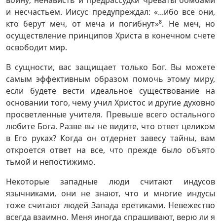
войну; ненависть и предрассудки чреваты бомбами
и несчастьем. Иисус предупреждал: «...ибо все они,
кто берут меч, от меча и погибнут»
8
. Не меч, но
осуществление принципов Христа в конечном счете
освободит мир.
В сущности, вас защищает только Бог. Вы можете
самым эффективным образом помочь этому миру,
если будете вести идеальное существование на
основании того, чему учил Христос и другие духовно
просветленные учителя. Превыше всего остального
любите Бога. Разве вы не видите, что ответ целиком
в Его руках? Когда он отдернет завесу тайны, вам
откроется ответ на все, что прежде было объято
тьмой и непостижимо.
Некоторые западные люди считают индусов
язычниками, они не знают, что и многие индусы
тоже считают людей Запада еретиками. Невежество
всегда взаимно. Меня иногда спрашивают, верю ли я