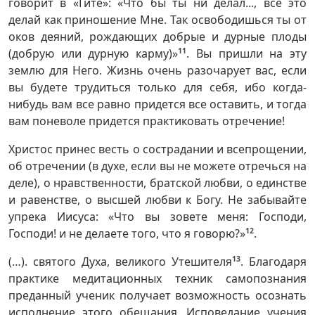
говорит в «Гите»: «Что бы ты ни делал..., всё это
делай как приношение Мне. Так освободишься ты от
оков деяний, рождающих добрые и дурные плоды
(добрую или дурную карму)»
11
. Вы пришли на эту
землю для Него. Жизнь очень разочарует вас, если
вы будете трудиться только для себя, ибо когда-
нибудь вам все равно придется все оставить, и тогда
вам поневоле придется практиковать отречение!
Христос принес весть о сострадании и всепрощении,
об отречении (в духе, если вы не можете отречься на
деле), о нравственности, братской любви, о единстве
и равенстве, о высшей любви к Богу. Не забывайте
упрека Иисуса: «Что вы зовете меня: Господи,
Господи! и не делаете того, что я говорю?»
12
.
(…). святого Духа, великого Утешителя
13
. Благодаря
практике медитационных техник самопознания
преданный ученик получает возможность осознать
исполнение этого обещания. Исповедание учения