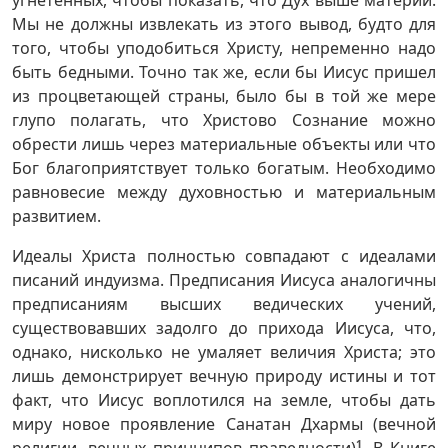
угнетенных, чтобы показать, что Дух выше материи.
Мы не должны извлекать из этого вывод, будто для
того, чтобы уподобиться Христу, непременно надо
быть бедными. Точно так же, если бы Иисус пришел
из процветающей страны, было бы в той же мере
глупо полагать, что Христово Сознание можно
обрести лишь через материальные объекты или что
Бог благоприятствует только богатым. Необходимо
равновесие между духовностью и материальным
развитием.
Идеалы Христа полностью совпадают с идеалами
писаний индуизма. Предписания Иисуса аналогичны
предписаниям высших ведических учений,
существовавших задолго до прихода Иисуса, что,
однако, нисколько не умаляет величия Христа; это
лишь демонстрирует вечную природу истины и тот
факт, что Иисус воплотился на земле, чтобы дать
миру новое проявление Санатан Дхармы (вечной
1