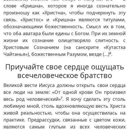
слове «Кришна», которое я иногда сознательно
произношу как «Христна», чтобы подчеркнуть эту
связь. «Христос» и «Кришна» являются титулами,
обозначающими божественность. Смысл их в том,
что оба аватара были едины с Богом. При их земной
жизни их сознание олицетворяло слитность с
Христовым Сознанием (на санскрите «Кутастха
Чайтанья»), божественным Разумом, везде (…)
6
.
Приучайте свое сердце ощущать
всечеловеческое братство
Великой вести Иисуса должны открыть свои сердца
все люди на земле: «От одной крови Он произвел
весь род человеческий»
7
. Я хочу сделать эту столь
любимую мной, столь вдохновляющую весть Христа
живой реальностью, чтобы она осуществилась на
практике. Предрассудки, связанные с цветом кожи,
являются самым глупым из всех человеческих