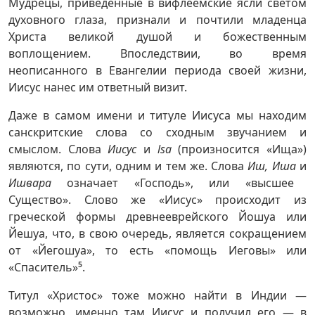
Мудрецы, приведенные в вифлеемские ясли светом
духовного глаза, признали и почтили младенца
Христа великой душой и божественным
воплощением. Впоследствии, во время
неописанного в Евангелии периода своей жизни,
Иисус нанес им ответный визит.
Даже в самом имени и титуле Иисуса мы находим
санскритские слова со сходным звучанием и
смыслом. Слова
Иисус
и
lsa
(произносится «Ища»)
являются, по сути, одним и тем же. Слова
Иш, Иша
и
Ишвара
означает «Господь», или «высшее
Существо». Слово же «Иисус» происходит из
греческой формы древнееврейского Йошуа или
Йешуа, что, в свою очередь, является сокращением
от «Йегошуа», то есть «помощь Иеговы» или
«Спаситель»
5
.
Титул «Христос» тоже можно найти в Индии —
возможно, именно там Иисус и получил его — в