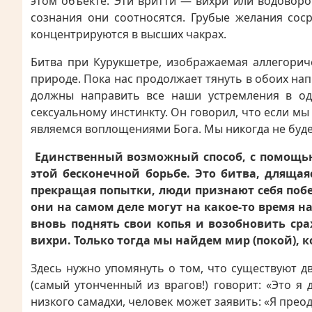
этом объекте. Эти вритти — вихри или водоворо
сознания они соотносятся. Грубые желания со
концентрируются в высших чакрах.
Битва при Курукшетре, изображаемая аллегори
природе. Пока нас продолжает тянуть в обоих нап
должны направить все наши устремления в од
сексуальному инстинкту. Он говорил, что если мы
являемся воплощениями Бога. Мы никогда не буде
Единственный возможный способ, с помощь
этой бесконечной борьбе. Это битва, длящая
прекращая попытки, люди признают себя побе
они на самом деле могут на какое-то время на
вновь поднять свои копья и возобновить ср
вихри. Только тогда мы найдем мир (покой), к
Здесь нужно упомянуть о том, что существуют дв
(самый утонченный из врагов!) говорит: «Это я 
низкого самадхи, человек может заявить: «Я преод