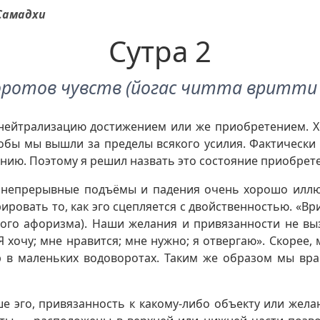
 Самадхи
Сутра 2
оротов чувств (йогас читта вритти 
ю нейтрализацию достижением или же приобретением. 
тобы мы вышли за пределы всякого усилия. Фактически
тению. Поэтому я решил назвать это состояние приобрет
х непрерывные подъёмы и падения очень хорошо иллю
ровать то, как эго сцепляется с двойственностью. «Ври
этого афоризма). Наши желания и привязанности не в
 хочу; мне нравится; мне нужно; я отвергаю». Скорее, 
тр в маленьких водоворотах. Таким же образом мы вр
ше эго, привязанность к какому-либо объекту или жел