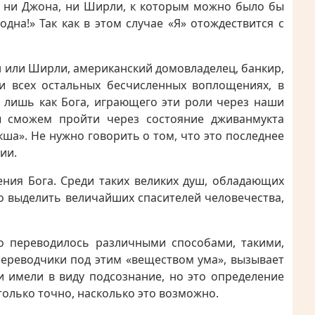
ет ни Джона, ни Ширли, к которым можно было бы
дна!» Так как в этом случае «Я» отождествится с
 или Ширли, американский домовладелец, банкир,
и всех остальных бесчисленных воплощениях, в
х лишь как Бога, играющего эти роли через наши
ы сможем пройти через состояние дживанмукта
ша». Не нужно говорить о том, что это последнее
ии.
ения Бога. Среди таких великих душ, обладающих
о выделить величайших спасителей человечества,
во переводилось различными способами, такими,
 переводчики под этим «веществом ума», вызывает
и имели в виду подсознание, но это определение
только точно, насколько это возможно.