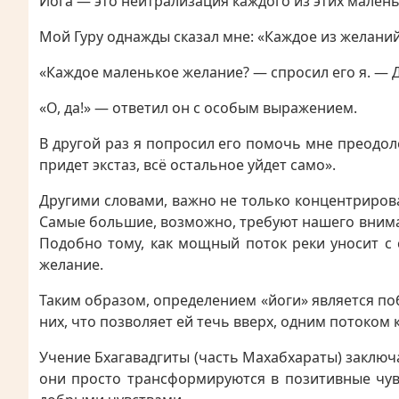
Йога — это нейтрализация каждого из этих малень
Мой Гуру однажды сказал мне: «Каждое из желани
«Каждое маленькое желание? — спросил его я. — 
«О, да!» — ответил он с особым выражением.
В другой раз я попросил его помочь мне преодол
придет экстаз, всё остальное уйдет само».
Другими словами, важно не только концентриров
Самые большие, возможно, требуют нашего вниман
Подобно тому, как мощный поток реки уносит с с
желание.
Таким образом, определением «йоги» является п
них, что позволяет ей течь вверх, одним потоком к
Учение Бхагавадгиты (часть Махабхараты) заклю
они просто трансформируются в позитивные чувс