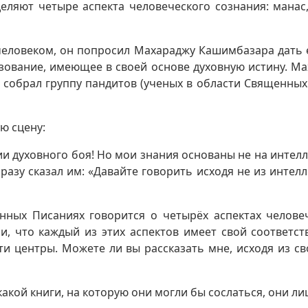
ляют четыре аспекта человеческого сознания: манас, б
человеком, он попросил Махараджу Кашимбазара дать 
зование, имеющее в своей основе духовную истину. Ма
собрал группу пандитов (ученых в области Священных 
ю сцену:
нии духовного боя! Но мои знания основаны не на инте
азу сказал им: «Давайте говорить исходя не из интелл
ых Писаниях говорится о четырёх аспектах человечес
тали, что каждый из этих аспектов имеет свой соответ
ти центры. Можете ли вы рассказать мне, исходя из с
какой книги, на которую они могли бы сослаться, они л