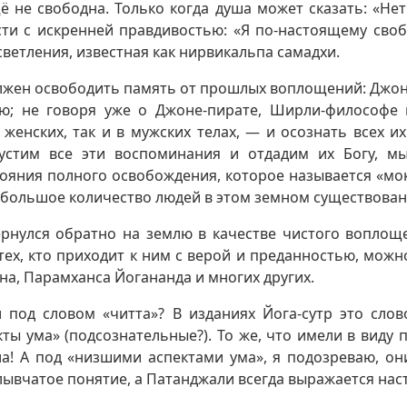
щё не свободна. Только когда душа может сказать: «Н
сти с искренней правдивостью: «Я по-настоящему свобо
ветления, известная как нирвикальпа самадхи.
олжен освободить память от прошлых воплощений: Джон
ю; не говоря уже о Джоне-пирате, Ширли-философе 
женских, так и в мужских телах, — и осознать всех и
пустим все эти воспоминания и отдадим их Богу, м
ояния полного освобождения, которое называется «мок
ебольшое количество людей в этом земном существован
вернулся обратно на землю в качестве чистого воплощ
ех, кто приходит к ним с верой и преданностью, можн
шна, Парамханса Йогананда и многих других.
под словом «читта»? В изданиях Йога-сутр это сло
ты ума» (подсознательные?). То же, что имели в виду
а! А под «низшими аспектами ума», я подозреваю, он
лывчатое понятие, а Патанджали всегда выражается нас