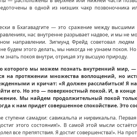
ты — расположены в верхней или нижней части позво
средоточены в одной из низших чакр позвоночника 
чески в Бхагавадгите — это сражение между высшими
равлениях, нас внутренне разрывает надвое, и мы не м
ном направлении. Зигмунд Фрейд советовал людям 
 не будем этого делать, мы никогда не узнаем покоя. Н
м знать покоя внутри, отрицая эту высшую природу.
ю которого мы можем познать внутренний мир, —
ся на протяжении множества воплощений, но исти
жденными и кричат: «Я должен расслабиться! Я на
йти его. Но это — поверхностный покой. И, в конце
ажение. Мы найдем продолжительный покой только
огда к нам придет совершенное спокойствие. Это со
е ступени самадхи: савикальпа и нирвикальпа. Первая
достиг этого состояния!». В самой этой мысли остаёт
олел все препятствия. Я достиг совершенства!». На про