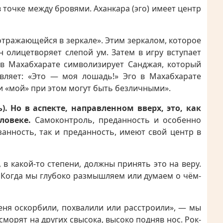
в точке между бровями. Аханкара (эго) имеет центр
 отражающейся в зеркале». Этим зеркалом, которое
 олицетворяет слепой ум. Затем в игру вступает
т в Махабхарате символизирует Санджая, который
являет: «Это — моя лошадь!» Эго в Махабхарате
 и «мой» при этом могут быть безличными».
. Но в аспекте, направленном вверх, это, как
еловеке.
Самоконтроль, преданность и особенно
анность, так и преданность, имеют свой центр в
 в какой-то степени, должны принять это на веру.
. Когда мы глубоко размышляем или думаем о чём-
Меня оскорбили, похвалили или расстроили», — мы
орят на других свысока, высоко подняв нос. Рок-