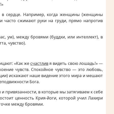
!»
о в сердце. Например, когда женщины (женщины
и часто сжимают руки на груди, прямо напротив
, ум), между бровями (буддхи, или интеллект), в
та, чувство).
лицают: «Как же
счастлив
я видеть свою лошадь!» —
коение чувств. Спокойное чувство — это любовь,
оции) искажают наше видение этого мира и мешают
еподвижности Бога.
и привязанности, в которые мы затягиваем к себе
 состоит ценность Крия-йоги, которой учил Лахири
 точке между бровями.