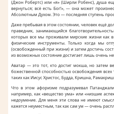
(Джон Робертс) или «я» (Ширли Робенс), душа е
вернуться; всё есть Бог!», — она может произне
Абсолютным Духом. Это — последняя ступень прос
Даже пребывая в этом состоянии, человек ещё д
праведник, занимающийся благотворительность
которых все мы проживали мирские жизни как в 
физические инструменты. Только когда мы от
(освобожденный при жизни) и затем достичь сост
из возможных состояние достигает лишь очень н
Аватар — это тот, кто достиг мокша, но затем 
божественной способностью освобождения всех т
таких как Иисус Христос, Будда, Кришна, Рамакри
Что в этом афоризме подразумевал Патанджали 
например, как «вещество ума» или «низшие аспек
недоумение. Для меня эти слова не имеют смысл
кажется неуместным, так как сам ум — очень расп