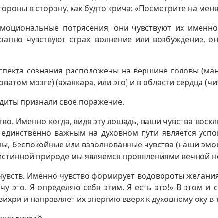
тороны в сторону, как будто крича: «Посмотрите на меня
эмоциональные потрясения, они чувствуют их именн
апно чувствуют страх, волнение или возбуждение, он
пекта сознания расположены на вершине головы (манас
атом мозге) (аханкара, или эго) и в области сердца (чит
ндиты признали своё поражение.
тво
. Именно когда, видя эту лошадь, ваши чувства воск
единственно важным на духовном пути является успо
оны, беспокойные или взволнованные чувства (наши эм
 истинной природе мы являемся проявлениями вечной н
чувств.
Именно чувство формирует водовороты желания 
чу это. Я определяю себя этим. Я есть это!» В этом и
вихри и направляет их энергию вверх к духовному оку в