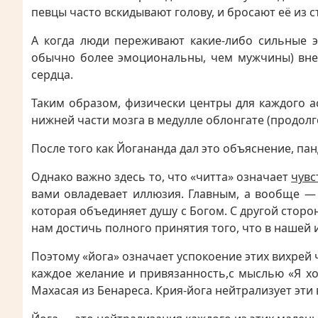
певцы часто вскидывают голову, и бросают её из с
А когда люди переживают какие-либо сильные 
обычно более эмоциональны, чем мужчины) внез
сердца.
Таким образом, физически центры для каждого ас
нижней части мозга в медулле облонгате (продолгов
После того как Йогананда дал это объяснение, па
Однако важно здесь то, что «читта» означает
чувс
вами овладевает иллюзия. Главным, а вообще — 
которая объединяет душу с Богом. С другой стор
нам достичь полного принятия того, что в нашей
Поэтому «йога» означает успокоение этих вихрей 
каждое желание и привязанность
,
с мыслью «Я хо
Махасая из Бенареса. Крия-йога нейтрализует эти 