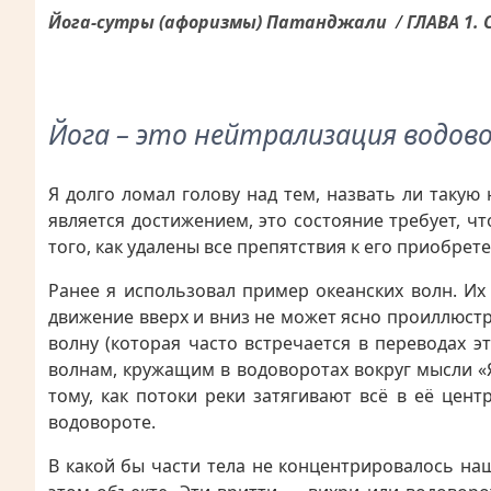
Йога-сутры (афоризмы) Патанджали
/
ГЛАВА 1.
Йога – это нейтрализация водов
Я долго ломал голову над тем, назвать ли таку
является достижением, это состояние требует, ч
того, как удалены все препятствия к его приобре
Ранее я использовал пример океанских волн. И
движение вверх и вниз не может ясно проиллюстри
волну (которая часто встречается в переводах 
волнам, кружащим в водоворотах вокруг мысли «Я
тому, как потоки реки затягивают всё в её цен
водовороте.
В какой бы части тела не концентрировалось на