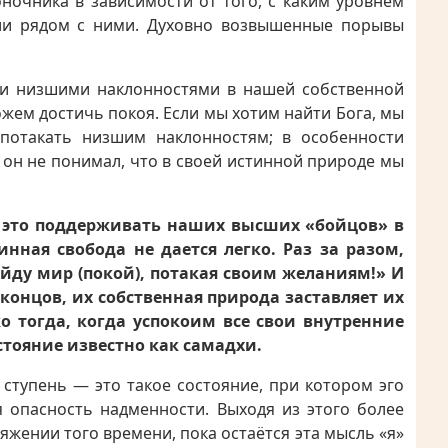
ночника в зависимости от того, с каким уровнем
или рядом с ними. Духовно возвышенные порывы
 и низшими наклонностями в нашей собственной
ожем достичь покоя. Если мы хотим найти Бога, мы
потакать низшим наклонностям; в особенности
о он не понимал, что в своей истинной природе мы
 это поддерживать наших высших «бойцов» в
нная свобода не дается легко. Раз за разом,
йду мир (покой), потакая своим желаниям!» И
 концов, их собственная природа заставляет их
 тогда, когда успокоим все свои внутренние
стояние известно как самадхи.
 ступень — это такое состояние, при котором эго
ся опасность надменности. Выходя из этого более
тяжении того времени, пока остаётся эта мысль «я»