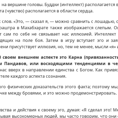
тр на вершине головы. Буддхи (интеллект) располагается 
та (чувство) располагается в области сердца.
 слов. «Это, — сказал я, — можно сравнить с лошадью,
араштра в Махабхарате также изображается слепым. Он
т сам по себе не связывает нас иллюзией. Интеллек
дящих на поле боя. Затем в игру вступает эго и за
ени присутствует иллюзия, но, тем не менее, мысли «я»
 своем внешнем аспекте это Карна (привязанность)
том Пандавов, или восходящими тенденциями в ч
нас вверх в направлении единства с Богом. Как привяз
теле каждого аспекта сознания.
го физических доказательств этого факта; поэтому мы,
точке между бровями, и это можно продемонстрировать
вства и действия к своему эго, думая: «Я сделал это! 
ывая высокомерных людей, мы часто говорим, что они см