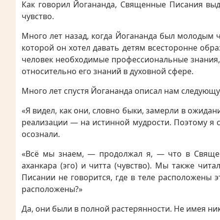
Как говорил Йогананда, Священные Писания выде
чувство.
Много лет назад, когда Йогананда был молодым 
которой он хотел давать детям всесторонне обра
человек необходимые профессиональные знания, 
относительно его знаний в духовной сфере.
Много лет спустя Йогананда описал нам следующу
«Я видел, как они, словно быки, замерли в ожида
реализации — на истинной мудрости. Поэтому я ср
осознали.
«Всё мы знаем, — продолжал я, — что в Священн
аханкара (эго) и читта (чувство). Мы также чи
Писании не говорится, где в теле расположены э
расположены?»
Да, они были в полной растерянности. Не имея ни