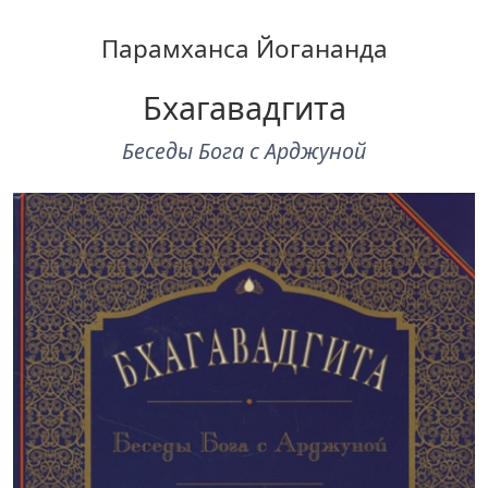
Парамханса Йогананда
Бхагавадгита
Беседы Бога с Арджуной