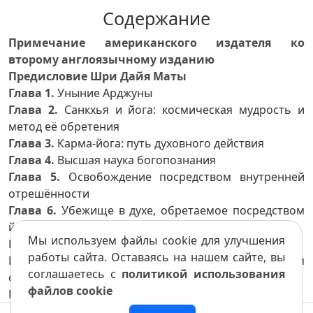
Содержание
Примечание американского издателя ко
второму англоязычному изданию
Предисловие Шри Дайя Маты
Глава 1.
Уныние Арджуны
Глава 2.
Санкхья и йога: космическая мудрость и
метод её обретения
Глава 3.
Карма-йога: путь духовного действия
Глава 4.
Высшая наука богопознания
Глава 5.
Освобождение посредством внутренней
отрешённости
Глава 6.
Убежище в духе, обретаемое посредством
йогической медитации
Мы используем файлы cookie для улучшения
Глава 7.
Природа Духа и дух природы
работы сайта. Оставаясь на нашем сайте, вы
Глава 8.
Вечный Абсолют, неподвластный циклам
соглашаетесь с
политикой использования
сотворения и разрушения мира
файлов cookie
Глава 9.
Царственное знание, царственная тайна