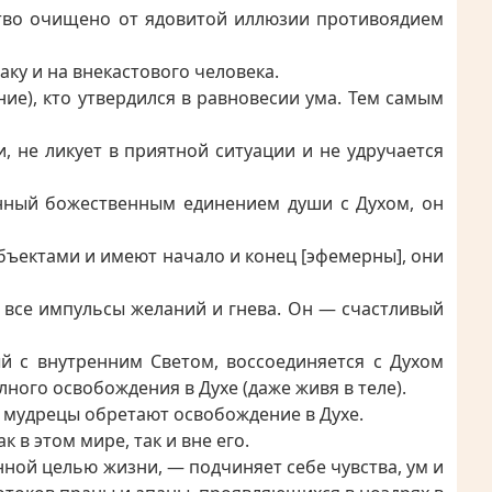
ество очищено от ядовитой иллюзии противоядием
ку и на внекастового человека.
ие), кто утвердился в равновесии ума. Тем самым
не ликует в приятной ситуации и не удручается
нный божественным единением души с Духом, он
бъектами и имеют начало и конец [эфемерны], они
е все импульсы желаний и гнева. Он — счастливый
 с внутренним Светом, воссоединяется с Духом
ного освобождения в Духе (даже живя в теле).
 мудрецы обретают освобождение в Духе.
в этом мире, так и вне его.
нной целью жизни, — подчиняет себе чувства, ум и