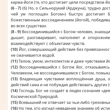
карма-йоги (те, кто достигает цели посредством й
(6 - 7)
(6) Но, о Сильнорукий (Арджуна), трудно до
чей ум поглощён Богом») быстро достигает Бе
божественным воссоединением (йогой), победивш
во всех существах.
(8 - 9)
Воссоединившийся с Богом человек, знающий и
дышит, разговаривает, наполняет и опорожняе
взаимодействуют с объектами чувств.
(10)
Йог, совершающий действия без привязанности
не смачивается водой.
(11)
Телом, умом, интеллектом и даже чувствами й
(12)
Воссоединившийся с Богом йог, отказываясь
Человеком, не воссоединившимся с Богом, помыка
(13)
Владеющая чувствами воплощённая душа, от
действий сама и не побуждая действовать других (
(14)
Господь Бог не создаёт в людях сознания «де
Космической Природой.
(15)
Всевышний не отвечает за чьи-либо греховные
(16)
Но тем, кто изгнал неведение знанием об исти