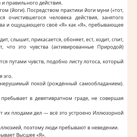
и и правильного действия.
ом (йоги). Посредством практики йоги муни («тот,
ся очистившегося человека действия, занятого
тва и ощущающего своё «Я» как «Я», пребывающее
, слышит, прикасается, обоняет, ест, ходит, спит,
т, что это чувства (активированные Природой)
ся путами чувств, подобно листу лотоса, который
 эго.
т нерушимый покой (рождённый самообладанием).
пребывает в девятивратном граде, не совершая
ает их плодами дел — всё это устроено Иллюзорной
иллюзией, поэтому люди пребывают в неведении.
рывает Высшее «Я».