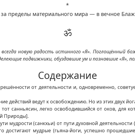
*
 за пределы материального мира — в вечное Блаж
ॐ
 всегда новую радость истинного «Я». Поглощённый бо
елеющие подвижники, обуздавшие ум и познавшие «Я», пол
Содержание
решённости от деятельности и, одновременно, советуе
ние действий ведут к освобождению. Но из этих двух йо
тот санньясин, легко освободившийся от оков, для ко
й Природы].
ути мудрости (санкхьи) от пути духовной деятельности (
ого достигают мудрые (гьяна-йоги, успешно прошедши