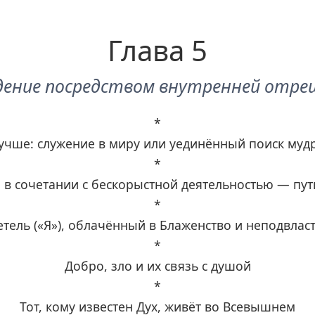
Глава 5
ение посредством внутренней отр
*
учше: служение в миру или уединённый поиск муд
*
в сочетании с бескорыстной деятельностью — пут
*
тель («Я»), облачённый в Блаженство и неподвла
*
Добро, зло и их связь с душой
*
Тот, кому известен Дух, живёт во Всевышнем