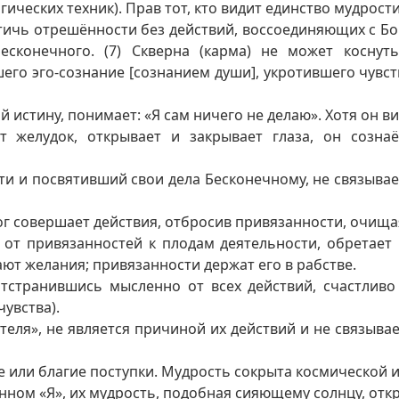
огических техник). Прав тот, кто видит единство мудрост
стичь отрешённости без действий, воссоединяющих с Бог
сконечного. (7) Скверна (карма) не может коснуть
его эго-сознание [сознанием души], укротившего чувс
стину, понимает: «Я сам ничего не делаю». Хотя он видит
т желудок, открывает и закрывает глаза, он сознаё
 и посвятивший свои дела Бесконечному, не связывает
ог совершает действия, отбросив привязанности, очищая
 от привязанностей к плодам деятельности, обретае
ют желания; привязанности держат его в рабстве.
странившись мысленно от всех действий, счастливо 
чувства).
ятеля», не является причиной их действий и не связыв
 или благие поступки. Мудрость сокрыта космической 
нном «Я», их мудрость, подобная сияющему солнцу, отк