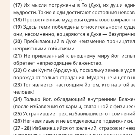
(17)
Их мысли погружены в То (Дух), их души еди
мудрости. Такие люди достигают состояния невоз
(18)
Просветлённые мудрецы одинаково взирают на 
(19)
Здесь теми побеждены относительности сущес
они, несомненно, воцаряются в Духе — безупреч
(20)
Пребывающий в Духе неизменно проницательн
неприятными событиями.
(21)
Не привязанный к внешнему миру йог испыт
обретает непреходящее блаженство.
(22)
О сын Кунти (Арджуна), поскольку земные удо
порождают только страдания. Мудрец не ищет в ни
(23)
Тот является настоящим йогом, кто на этой з
человек!
(24)
Только йог, обладающий внутренним Блажен
(после избавления от кармы, связанной с физичес
(25)
Устранившие грех, избавившиеся от сомнений
(26)
Негневливые и не вожделеющие подвижники, об
(27 - 28)
Избавившийся от желаний, страхов и гнева