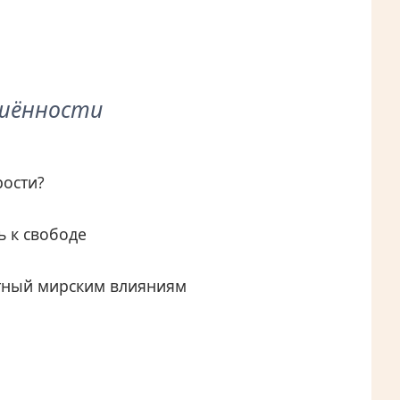
ешённости
рости?
ь к свободе
стный мирским влияниям