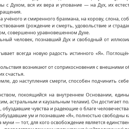
ны с Духом, вся их вера и упование — на Дух, их ест
вращения.
учёного и смиренного брахмана, на корову, слона, соба
твования (рождение и смерть, удовольствие и страдан
ном, совершенно уравновешенном Духе.
ый человек, познавший Дух и свободный от иллюзии, 
ывает всегда новую радость истинного «Я». Поглощё
вольствия возникают от соприкосновения с внешними о
х счастья.
емле, до наступления смерти, способен подчинить себ
ством, покоящийся на внутреннем Основании, единый
ким, астральным и каузальным телами). Он достигает пол
, обуздавшие чувства и радеющие о благе человечества
уздавшие ум и познавшие «Я», полностью свободны как 
 муни — тот, для кого освобождение является единстве